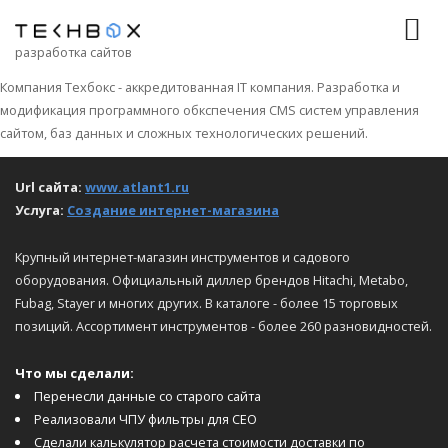
разработка сайтов
Компания Техбокс - аккредитованная IT компания. Разработка и
модификация программного обкспечения CMS систем управления
сайтом, баз данных и сложных технологических решений.
АтлантТехСнаб
Url сайта:
www.atlant1.ru
Услуга:
Создание интернет-магазина
Крупный интернет-магазин инструментов и садового
оборудования. Официальный диллер брендов Hitachi, Metabo,
Fubag, Stayer и многих других. В каталоге - более 15 торговых
позиций. Ассортимент инструментов - более 260 разновидностей.
Что мы сделали:
Перенесли данные со старого сайта
Реализовали ЧПУ фильтры для СЕО
Сделали калькулятор расчета стоимости доставки по