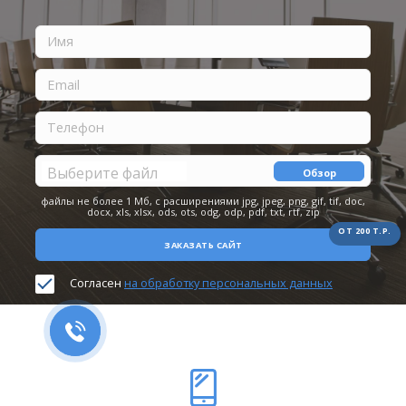
Выберите файл
Обзор
файлы не более 1 Мб, с расширениями jpg, jpeg, png, gif, tif, doc,
docx, xls, xlsx, ods, ots, odg, odp, pdf, txt, rtf, zip
ОТ 200 Т.Р.
ЗАКАЗАТЬ САЙТ
Согласен
на обработку персональных данных